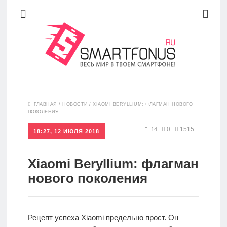
Новости
ГЛАВНАЯ
/
НОВОСТИ
/
XIAOMI BERYLLIUM: ФЛАГМАН НОВОГО
ПОКОЛЕНИЯ
Обзоры
0
1515
14
18:27, 12 ИЮЛЯ 2018
Xiaomi Beryllium: флагман
Рейтинги
нового поколения
FAQ
Рецепт успеха Xiaomi предельно прост. Он