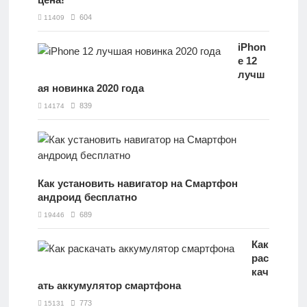
604
11409
iPhon
e 12
лучш
ая новинка 2020 года
839
14174
Как установить навигатор на Смартфон
андроид бесплатно
689
19446
Как
рас
кач
ать аккумулятор смартфона
773
15131