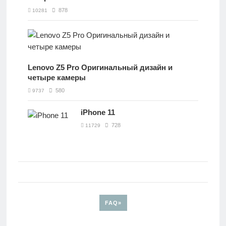
878
10281
Lenovo Z5 Pro Оригинальный дизайн и
четыре камеры
580
9737
iPhone 11
728
11729
FAQ»