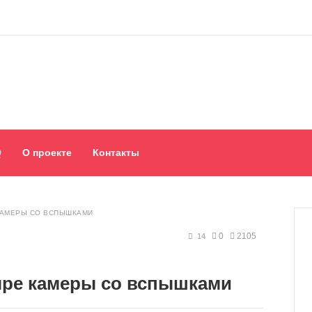
Q
О проекте
Контакты
 КАМЕРЫ СО ВСПЫШКАМИ
0
2105
14
тыре камеры со вспышками