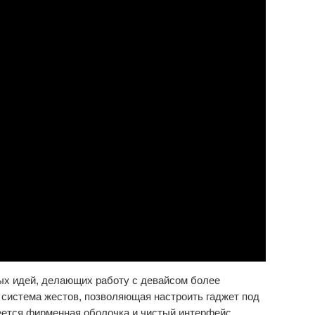
ых идей, делающих работу с девайсом более
 система жестов, позволяющая настроить гаджет под
меется фирменная оболочка и чистый интерфейс