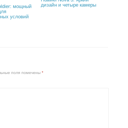
дизайн и четыре камеры
oldier: мощный
для
ьных условий
льные поля помечены
*