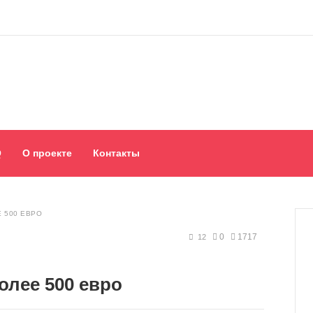
Q
О проекте
Контакты
 500 ЕВРО
0
1717
12
олее 500 евро