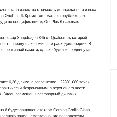
zon стала известна стоимость долгожданного и пока
 OnePlus 6. Кроме того, магазин опубликовал
Судя по спецификациям, OnePlus 6 называют
оцессор Snapdragon 845 от Qualcomm, который
ность наряду с экономичным расходом энергии. В
 оперативной памяти, однако будет и продвинутая
ет 6,28 дюйма, а разрешение – 2280´1080 точек.
практически безрамочным, в верхней его части
 X. Здесь размещены разговорный динамик,
s 6 будет защищен стеклом Corning Gorilla Glass
 и заднюю панель смартфона, где расположены