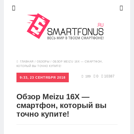
Новости
ГЛАВНАЯ
/
ОБЗОРЫ
/
ОБЗОР MEIZU 16X — СМАРТФОН,
КОТОРЫЙ ВЫ ТОЧНО КУПИТЕ!
Обзоры
0
10387
189
9:33, 23 СЕНТЯБРЯ 2018
Обзор Meizu 16X —
Рейтинги
смартфон, который вы
точно купите!
FAQ