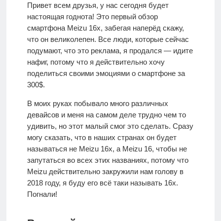
О
Привет всем друзья, у нас сегодня будет
проекте
настоящая годнота! Это первый обзор
смартфона Meizu 16x, забегая наперёд скажу,
что он великолепен. Все люди, которые сейчас
Контакты
подумают, что это реклама, я продался — идите
нафиг, потому что я действительно хочу
поделиться своими эмоциями о смартфоне за
300$.
В моих руках побывало много различных
девайсов и меня на самом деле трудно чем то
удивить, но этот малый смог это сделать. Сразу
могу сказать, что в наших странах он будет
называться не Meizu 16x, а Meizu 16, чтобы не
запутаться во всех этих названиях, потому что
Meizu действительно закружили нам голову в
2018 году, я буду его всё таки называть 16x.
Погнали!