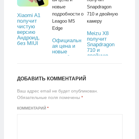
Xiaomi A1
получит
чистую
версию
Meizu X8
Андроид,
получит
Официальн
без MIUI
Snapdragon
ая цена и
710 и
новые
двойную
подробности
камеру
о Leagoo M5
Edge
ДОБАВИТЬ КОММЕНТАРИЙ
Ваш адрес email не будет опубликован.
Обязательные поля помечены
*
КОММЕНТАРИЙ
*