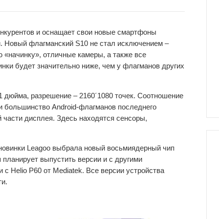
конкурентов и оснащает свои новые смартфоны
 Новый флагманский S10 не стал исключением –
 «начинку», отличные камеры, а также все
нки будет значительно ниже, чем у флагманов других
1 дюйма, разрешение – 2160´1080 точек. Соотношение
к и большинство Android-флагманов последнего
 части дисплея. Здесь находятся сенсоры,
новинки Leagoo выбрала новый восьмиядерный чип
 планирует выпустить версии и с другими
 с Helio P60 от Mediatek. Все версии устройства
и.