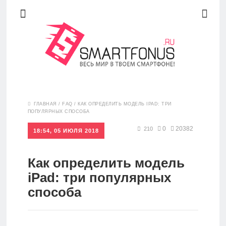
Новости
ГЛАВНАЯ
/
FAQ
/
КАК ОПРЕДЕЛИТЬ МОДЕЛЬ IPAD: ТРИ
ПОПУЛЯРНЫХ СПОСОБА
Обзоры
0
20382
210
18:54, 05 ИЮЛЯ 2018
Как определить модель
Рейтинги
iPad: три популярных
способа
FAQ