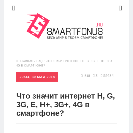
Новости
ГЛАВНАЯ
/
FAQ
/
ЧТО ЗНАЧИТ ИНТЕРНЕТ H, G, 3G, E, H+, 3G+,
4G В СМАРТФОНЕ?
Обзоры
3
55684
518
20:34, 30 МАЯ 2018
Что значит интернет H, G,
Рейтинги
3G, E, H+, 3G+, 4G в
смартфоне?
FAQ