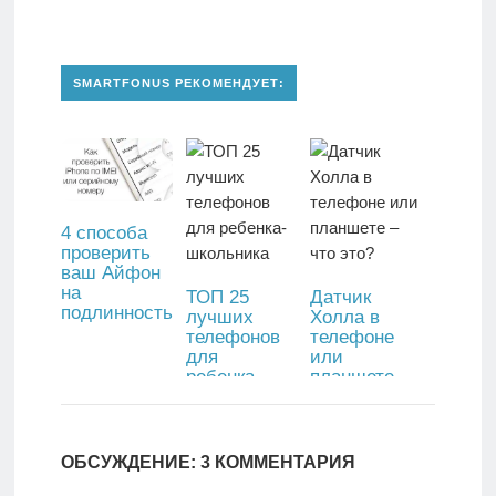
SMARTFONUS РЕКОМЕНДУЕТ:
4 способа
проверить
ваш Айфон
на
ТОП 25
Датчик
подлинность
лучших
Холла в
телефонов
телефоне
для
или
ребенка-
планшете –
школьника
что это?
ОБСУЖДЕНИЕ: 3 КОММЕНТАРИЯ