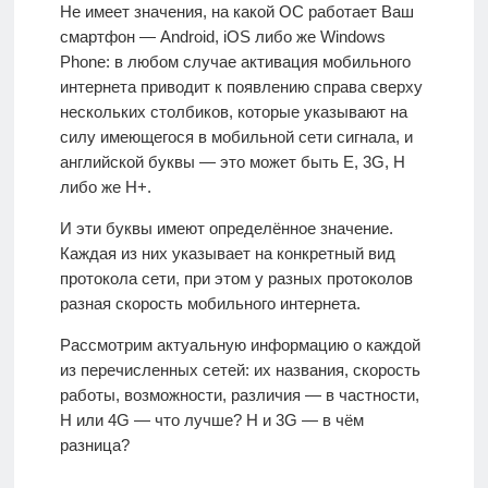
О
Не имеет значения, на какой ОС работает Ваш
проекте
смартфон — Android, iOS либо же Windows
Phone: в любом случае активация мобильного
интернета приводит к появлению справа сверху
Контакты
нескольких столбиков, которые указывают на
силу имеющегося в мобильной сети сигнала, и
английской буквы — это может быть E, 3G, H
либо же H+.
И эти буквы имеют определённое значение.
Каждая из них указывает на конкретный вид
протокола сети, при этом у разных протоколов
разная скорость мобильного интернета.
Рассмотрим актуальную информацию о каждой
из перечисленных сетей: их названия, скорость
работы, возможности, различия — в частности,
H или 4G — что лучше? H и 3G — в чём
разница?