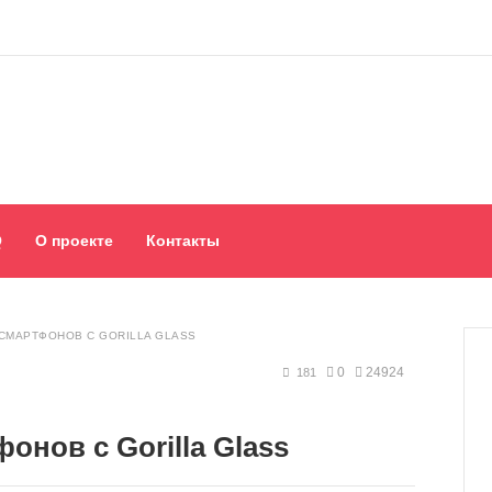
Q
О проекте
Контакты
 СМАРТФОНОВ С GORILLA GLASS
0
24924
181
онов с Gorilla Glass