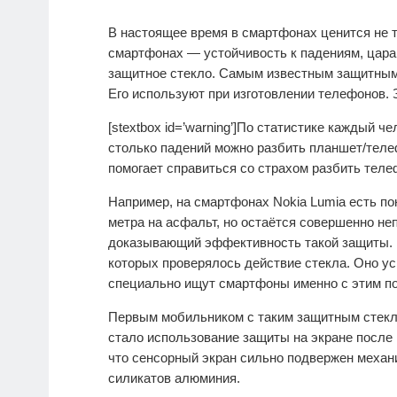
В настоящее время в смартфонах ценится не то
смартфонах — устойчивость к падениям, цара
защитное стекло. Самым известным защитным с
Его используют при изготовлении телефонов. 
[stextbox id=’warning’]По статистике каждый че
столько падений можно разбить планшет/телеф
помогает справиться со страхом разбить телеф
Например, на смартфонах Nokia Lumia есть пок
метра на асфальт, но остаётся совершенно н
доказывающий эффективность такой защиты. 
которых проверялось действие стекла. Оно у
специально ищут смартфоны именно с этим п
Первым мобильником с таким защитным стекло
стало использование защиты на экране после
что сенсорный экран сильно подвержен механ
силикатов алюминия.