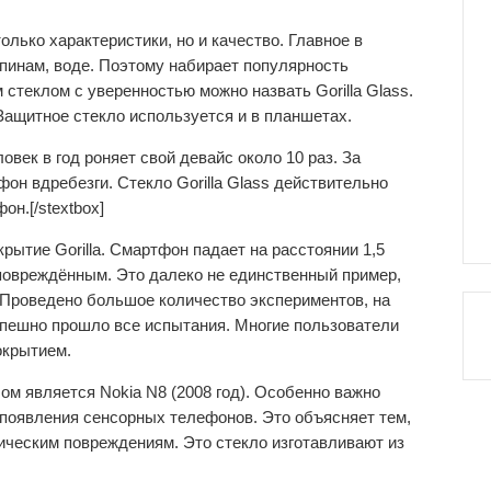
лько характеристики, но и качество. Главное в
пинам, воде. Поэтому набирает популярность
теклом с уверенностью можно назвать Gorilla Glass.
Защитное стекло используется и в планшетах.
ловек в год роняет свой девайс около 10 раз. За
он вдребезги. Стекло Gorilla Glass действительно
он.[/stextbox]
рытие Gorilla. Смартфон падает на расстоянии 1,5
еповреждённым. Это далеко не единственный пример,
Проведено большое количество экспериментов, на
спешно прошло все испытания. Многие пользователи
окрытием.
м является Nokia N8 (2008 год). Особенно важно
 появления сенсорных телефонов. Это объясняет тем,
ическим повреждениям. Это стекло изготавливают из