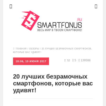
Новости
ГЛАВНАЯ
/
ОБЗОРЫ
/
20 ЛУЧШИХ БЕЗРАМОЧНЫХ СМАРТФОНОВ,
КОТОРЫЕ ВАС УДИВЯТ!
Обзоры
5
139586
52
18:06, 10 ИЮНЯ 2017
20 лучших безрамочных
Рейтинги
смартфонов, которые вас
удивят!
FAQ